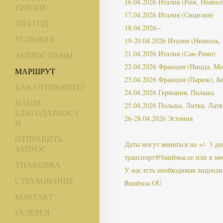
16.04.2026 Италия (Рим, Неапол
ЕВРОПЕ
17.04.2026 Италия (Сицилия)
2024 ГОД
18.04.2026--
УСЛОВИЯ
19-20.04.2026 Италия (Неаполь,
21.04.2026 Италия (Сан-Ремо)
ЗАПРОС ЦЕНЫ
22.04.2026 Франция (Ницца, Мо
МАРШРУТ
23.04.2026 Франция (Париж), Б
КАК ОТПРАВИТЬ?
24.04.2026 Германия, Польша
НАШИ
25.04.2026 Польша, Литва, Латв
БЛАГОДАРНОСТ
26-28.04.2026 Эстония
И
ОТПРАВИТЬ
Даты могут меняться на +/- 3 д
ЗАПРОС
транспорт@bambusa.ee или в ме
УПАКОВКА
У нас есть необходимая лиценз
СТРАХОВАНИЕ
Bambusa OÜ
КОНТАКТ
ГАЛЕРЕЯ