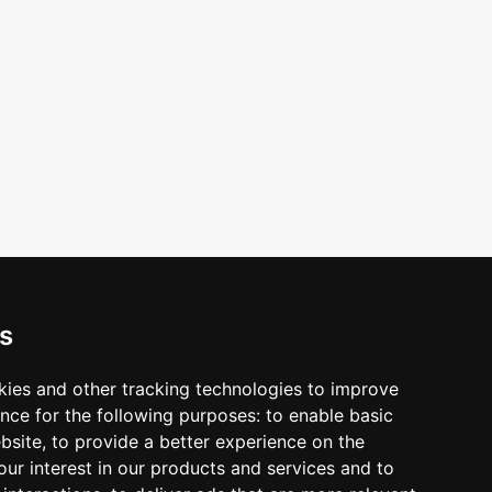
 форс-мажорных обстоятельств! Напишите нам на
s
kies and other tracking technologies to improve
nce for the following purposes:
to enable basic
ebsite
,
to provide a better experience on the
ur interest in our products and services and to