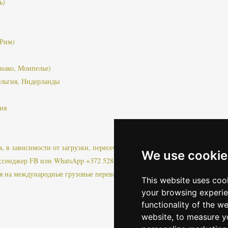
ь)
 Рим)
нако, Монпелье)
ельгия, Нидерланды
ия
ня, в зависимости от загрузки, пересечения границы, пробок или других
We use cookie
ссенджер FB или WhatsApp +372 528 0799
ия на международные грузовые перевозки!
This website uses coo
your browsing experie
functionality of the w
website
,
to measure yo