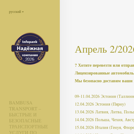
русский
▼
Апрель 2/202
? Хотите перевезти или отпра
Лицензированные автомобильн
Мы безопасно доставим ваши п
09-11.04.2026 Эстония (Таллинн
BAMBUSA
12.04.2026 Эстония (Пярну)
TRANSPORT –
13.04.2026 Латвия, Литва, Поль
БЫСТРЫЕ И
14.04.2026 Польша, Чехия, Авст
БЕЗОПАСНЫЕ
ТРАНСПОРТНЫЕ
15.04.2026 Италия (Генуя, Флор
УСЛУГИ ПО