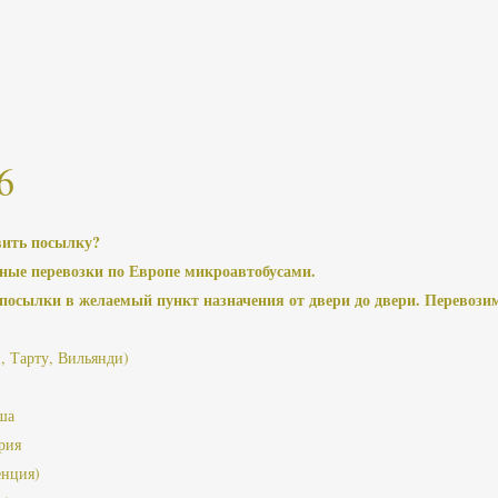
6
вить посылку?
ые перевозки по Европе микроавтобусами.
осылки в желаемый пункт назначения от двери до двери. Перевозим
, Тарту, Вильянди)
ша
рия
енция)