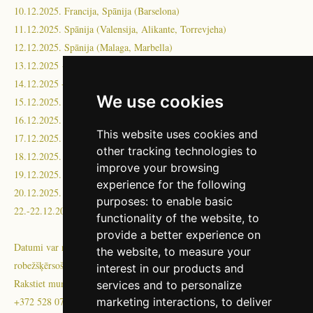
10.12.2025. Francija, Spānija (Barselona)
11.12.2025. Spānija (Valensija, Alikante, Torrevjeha)
12.12.2025. Spānija (Malaga, Marbella)
13.12.2025 --
14.12.2025 --
We use cookies
15.12.2025. Spānija (Malaga, Marbella)
16.12.2025. Spānija (Madride, Iruna)
This website uses cookies and
17.12.2025. Francija, Beļģija
other tracking technologies to
18.12.2025. Nīderlande, Vācija
improve your browsing
19.12.2025. Polija
experience for the following
20.12.2025. Lietuva, Latvija
purposes:
to enable basic
22.-22.12.2025. Igaunija
functionality of the website
,
to
provide a better experience on
Datumi var mainīties +/-3 dienas, atkarībā no iekraušanas,
the website
,
to measure your
robežšķērsošanas, satiksmes vai citiem nepārvaramas varas notikumiem!
interest in our products and
Rakstiet mums transport@bambusa.ee vai FB messenger vai whatsapp
services and to personalize
marketing interactions
,
to deliver
+372 528 0799