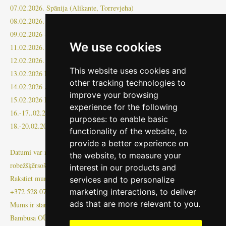
07.02.2026. Spānija (Alikante, Torrevjeha)
08.02.2026. Spānija (Malaga, Marbella)
09.02.2026 - 10.02.2026 ---
We use cookies
11.02.2026. Spānija (Malaga, Marbella)
12.02.2026. Spānija (Torevjeha, Alikante, Valensija, Barselona)
This website uses cookies and
13.02.2026 Francija (Nica), Itālija
other tracking technologies to
14.02.2026 Austrija, Vācija (Mulhouse)
improve your browsing
15.02.2026 Francija (Metz), Vācija
experience for the following
16.-17..02.2026 Polija, Lietuva-Latvija
purposes:
to enable basic
18.-20.02.2026 Igaunija
functionality of the website
,
to
provide a better experience on
Datumi var mainīties +/-3 dienas, atkarībā no iekraušanas,
the website
,
to measure your
robežšķērsošanas, satiksmes vai citiem nepārvaramas varas notikumiem!
interest in our products and
Rakstiet mums transport@bambusa.ee vai FB messenger vai whatsapp
services and to personalize
marketing interactions
,
to deliver
+372 528 0799
ads that are more relevant to you
.
Mums ir starptautiskajiem kravu pārvadājumiem nepieciešamā licence!
Bambusa OÜ