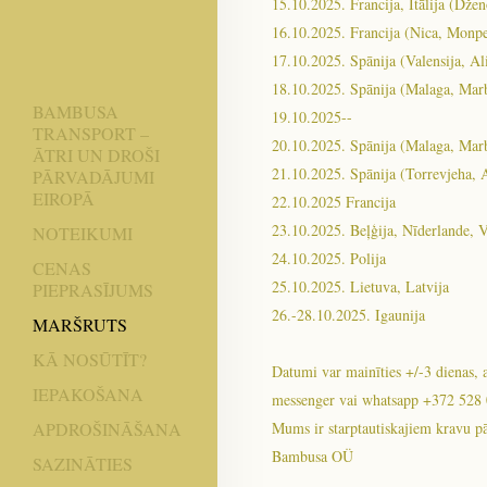
15.10.2025. Francija, Itālija (Dže
16.10.2025. Francija (Nica, Monpe
17.10.2025. Spānija (Valensija, Al
18.10.2025. Spānija (Malaga, Marb
BAMBUSA
19.10.2025--
TRANSPORT –
20.10.2025. Spānija (Malaga, Marb
ĀTRI UN DROŠI
21.10.2025. Spānija (Torrevjeha, A
PĀRVADĀJUMI
EIROPĀ
22.10.2025 Francija
23.10.2025. Beļģija, Nīderlande, V
NOTEIKUMI
24.10.2025. Polija
CENAS
25.10.2025. Lietuva, Latvija
PIEPRASĪJUMS
26.-28.10.2025. Igaunija
MARŠRUTS
KĀ NOSŪTĪT?
Datumi var mainīties +/-3 dienas,
IEPAKOŠANA
messenger vai whatsapp +372 528
Mums ir starptautiskajiem kravu p
APDROŠINĀŠANA
Bambusa OÜ
SAZINĀTIES