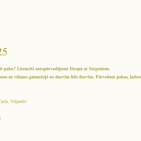
25
ūtīt paku? Licencēti autopārvadājumi Eiropā ar furgoniem.
mus uz vēlamo galamērķi no durvīm līdz durvīm. Pārvedam pakas, koferus
artu, Viljandi)
a