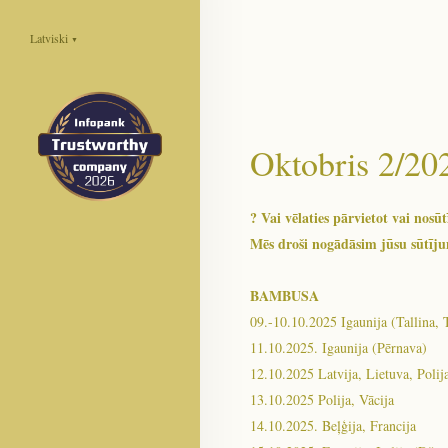
Latviski
▼
Oktobris 2/20
? Vai vēlaties pārvietot vai nos
Mēs droši nogādāsim jūsu sūtīju
BAMBUSA
09.-10.10.2025 Igaunija (Tallina, T
11.10.2025. Igaunija (Pērnava)
12.10.2025 Latvija, Lietuva, Polij
13.10.2025 Polija, Vācija
14.10.2025. Beļģija, Francija