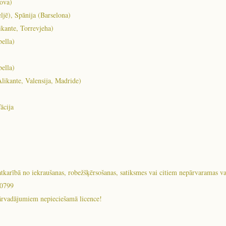
nova)
ljē), Spānija (Barselona)
ikante, Torrevjeha)
ella)
ella)
likante, Valensija, Madride)
ācija
 atkarībā no iekraušanas, robežšķērsošanas, satiksmes vai citiem nepārvarama
 0799
ārvadājumiem nepieciešamā licence!