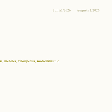
Jūlijs1/2026
Augusts 1/2026
, mēbeles, velosipēdus, motociklus u.c