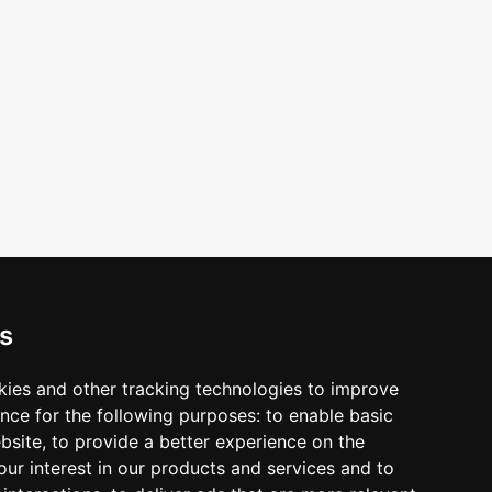
s
 форс-мажорных обстоятельств! Напишите нам на
kies and other tracking technologies to improve
nce for the following purposes:
to enable basic
ebsite
,
to provide a better experience on the
ur interest in our products and services and to