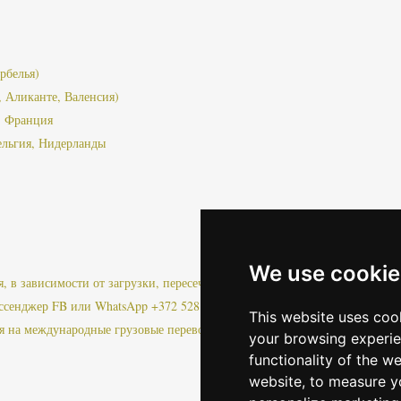
рбелья)
, Аликанте, Валенсия)
, Франция
ельгия, Нидерланды
We use cookie
ня, в зависимости от загрузки, пересечения границы, пробок или других
ссенджер FB или WhatsApp +372 528 0799
This website uses coo
ия на международные грузовые перевозки!
your browsing experie
functionality of the w
website
,
to measure yo