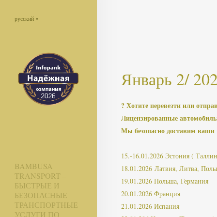
русский
▼
Январь 2/ 20
? Хотите перевезти или отпра
Лицензированные автомобильн
Мы безопасно доставим ваши п
15.-16.01.2026 Эстония ( Таллин
BAMBUSA
18.01.2026 Латвия, Литва, Пол
TRANSPORT –
19.01.2026 Польша, Германия
БЫСТРЫЕ И
20.01.2026 Франция
БЕЗОПАСНЫЕ
ТРАНСПОРТНЫЕ
21.01.2026 Испания
УСЛУГИ ПО