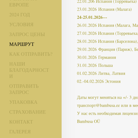
22.01.206 Испания (Торревьеха)
ЕВРОПЕ
23.01.2026 Испания (Малага)
2024 ГОД
24-25.01.2026---
УСЛОВИЯ
26.01.2026 Испания (Малага, Ма
27.01.2026 Испания (Торревьеха
ЗАПРОС ЦЕНЫ
28.01.2026 Испания (Барселона)
МАРШРУТ
29.01.2026 Франция (Париж), Б
КАК ОТПРАВИТЬ?
30.01.2026 Германия
НАШИ
31.01.2026 Польша
БЛАГОДАРНОСТ
01.02.2026 Литва, Латвия
И
02.-04.02.2026 Эстония
ОТПРАВИТЬ
ЗАПРОС
Даты могут меняться на +/- 3 д
УПАКОВКА
транспорт@bambusa.ee или в ме
СТРАХОВАНИЕ
У нас есть необходимая лиценз
Bambusa OÜ
КОНТАКТ
ГАЛЕРЕЯ