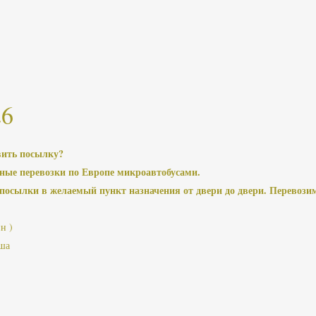
26
вить посылку?
ые перевозки по Европе микроавтобусами.
осылки в желаемый пункт назначения от двери до двери. Перевозим
н )
ьша