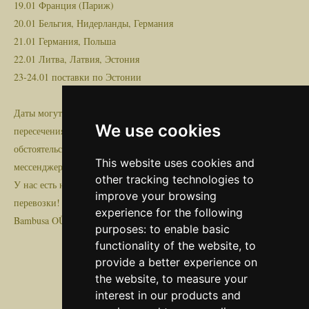
19.01 Франция (Париж)
20.01 Бельгия, Нидерланды, Германия
21.01 Германия, Польша
22.01 Литва, Латвия, Эстония
23-24.01 поставки по Эстонии
Даты могут меняться на +/- 3 дня, в зависимости от загрузки,
We use cookies
пересечения границы, пробок или других форс-мажорных
обстоятельств! Напишите нам на транспорт@bambusa.ee или в
This website uses cookies and
мессенджер FB или WhatsApp +372 528 0799
other tracking technologies to
У нас есть необходимая лицензия на международные грузовые
improve your browsing
перевозки!
experience for the following
Bambusa OÜ
purposes:
to enable basic
functionality of the website
,
to
provide a better experience on
the website
,
to measure your
interest in our products and