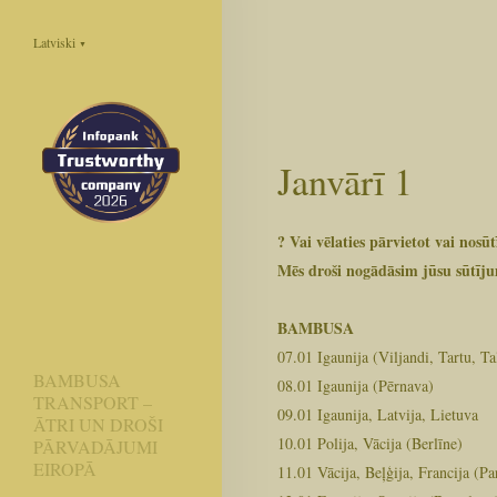
Latviski
▼
Janvārī 1
? Vai vēlaties pārvietot vai nos
Mēs droši nogādāsim jūsu sūtīju
BAMBUSA
07.01 Igaunija (Viljandi, Tartu, Ta
BAMBUSA
08.01 Igaunija (Pērnava)
TRANSPORT –
09.01 Igaunija, Latvija, Lietuva
ĀTRI UN DROŠI
10.01 Polija, Vācija (Berlīne)
PĀRVADĀJUMI
EIROPĀ
11.01 Vācija, Beļģija, Francija (Pa