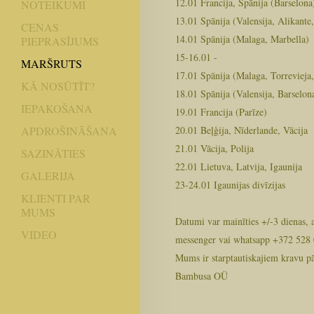
12.01 Francija, Spānija (Barselona
NOTEIKUMI
13.01 Spānija (Valensija, Alikante
CENAS
14.01 Spānija (Malaga, Marbella)
PIEPRASĪJUMS
15-16.01 -
MARŠRUTS
17.01 Spānija (Malaga, Torrevieja,
KĀ NOSŪTĪT?
18.01 Spānija (Valensija, Barselona
IEPAKOŠANA
19.01 Francija (Parīze)
20.01 Beļģija, Nīderlande, Vācija
APDROŠINĀŠANA
21.01 Vācija, Polija
SAZINĀTIES
22.01 Lietuva, Latvija, Igaunija
GALERIJA
23-24.01 Igaunijas divīzijas
KLIENTI PAR
MUMS
Datumi var mainīties +/-3 dienas,
VIDEO
messenger vai whatsapp +372 528
Mums ir starptautiskajiem kravu p
Bambusa OÜ