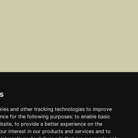
s
s varas notikumiem! Rakstiet mums transport@bambusa.ee vai FB
kies and other tracking technologies to improve
nce for the following purposes:
to enable basic
ebsite
,
to provide a better experience on the
ur interest in our products and services and to