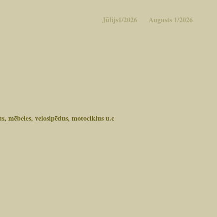
Jūlijs1/2026
Augusts 1/2026
, mēbeles, velosipēdus, motociklus u.c