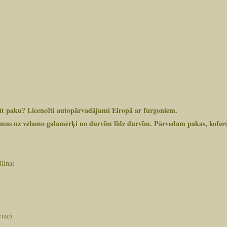
ūtīt paku? Licencēti autopārvadājumi Eiropā ar furgoniem.
mus uz vēlamo galamērķi no durvīm līdz durvīm. Pārvedam pakas, koferus
llina)
rīze)