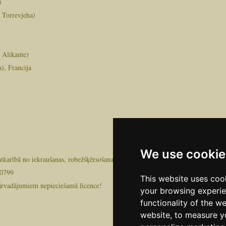
)
, Torrevjeha)
 Alikante)
), Francija
We use cookie
 atkarībā no iekraušanas, robežšķērsošanas, satiksmes vai citiem nepārvarama
 0799
This website uses coo
ārvadājumiem nepieciešamā licence!
your browsing experie
functionality of the w
website
,
to measure yo